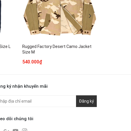
Size L
Rugged Factory Desert Camo Jacket
Indian Motoc
Size M
Size L
540.000₫
1.990.000₫
ng ký nhận khuyến mãi
Đăng ký
eo dõi chúng tôi