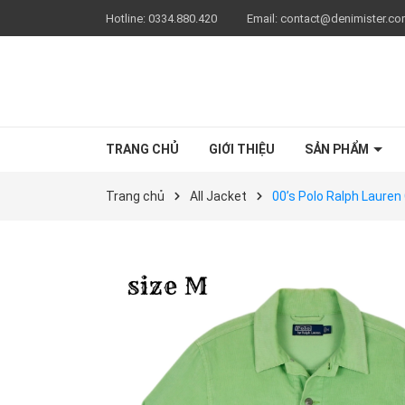
Hotline:
0334.880.420
Email:
contact@denimister.c
TRANG CHỦ
GIỚI THIỆU
SẢN PHẨM
Trang chủ
All Jacket
00’s Polo Ralph Lauren