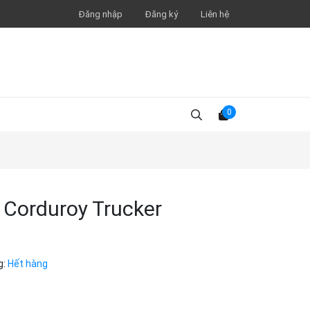
Đăng nhập
Đăng ký
Liên hệ
0
 Corduroy Trucker
g:
Hết hàng