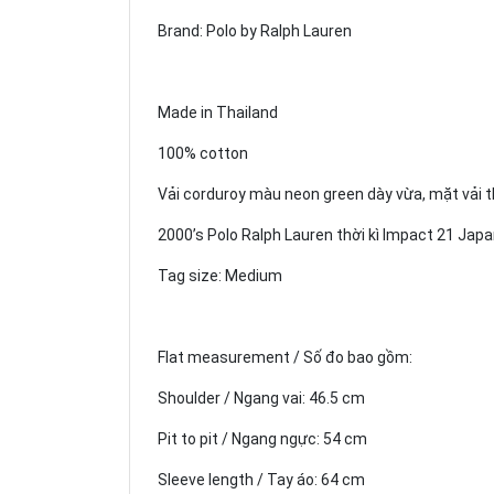
Brand: Polo by Ralph Lauren
Made in Thailand
100% cotton
Vải corduroy màu neon green dày vừa, mặt vải th
2000’s Polo Ralph Lauren thời kì Impact 21 Jap
Tag size: Medium
Flat measurement / Số đo bao gồm:
Shoulder / Ngang vai: 46.5 cm
Pit to pit / Ngang ngực: 54 cm
Sleeve length / Tay áo: 64 cm