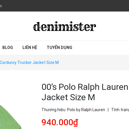
om
BLOG
LIÊN HỆ
TUYỂN DỤNG
 Corduroy Trucker Jacket Size M
00’s Polo Ralph Lauren
Jacket Size M
Thương hiệu:
Polo by Ralph Lauren
|
Tình trạn
940.000₫