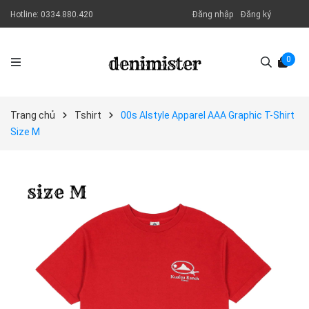
Hotline:
0334.880.420
Đăng nhập
Đăng ký
0
Trang chủ
Tshirt
00s Alstyle Apparel AAA Graphic T-Shirt
Size M