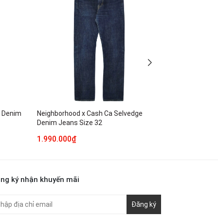
e Denim
Neighborhood x Cash Ca Selvedge
Levi's 501 S
Denim Jeans Size 32
Denim Jeans 
1.990.000₫
3.490.000₫
ng ký nhận khuyến mãi
Đăng ký