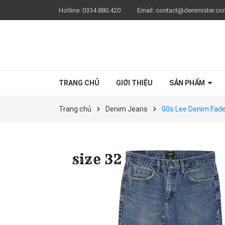
Hotline:
0334.880.420
Email:
contact@denimister.c
TRANG CHỦ
GIỚI THIỆU
SẢN PHẨM
Trang chủ
Denim Jeans
00s Lee Denim Fade