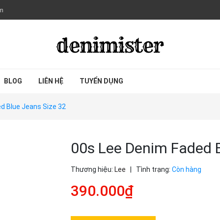
om
BLOG
LIÊN HỆ
TUYỂN DỤNG
d Blue Jeans Size 32
00s Lee Denim Faded B
Thương hiệu:
Lee
|
Tình trạng:
Còn hàng
390.000₫