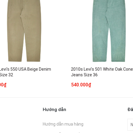
Levi's 550 USA Beige Denim
2010s Levi's 501 White Oak Con
Size 32
Jeans Size 36
00₫
540.000₫
Hướng dẫn
Đă
Hướng dẫn mua hàng