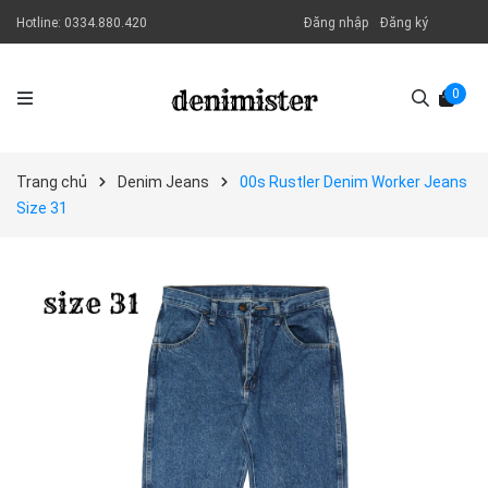
Hotline:
0334.880.420
Đăng nhập
Đăng ký
0
Trang chủ
Denim Jeans
00s Rustler Denim Worker Jeans
Size 31