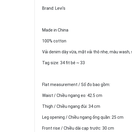
Brand: Levi's
Made in China
100% cotton
Vải denim dày vừa, mặt vải thô nhẹ, màu wash,
Tag size: 34 fit bé ~ 33
Flat measurement / Số đo bao gồm:
Waist / Chiều ngang eo: 42.5 cm
Thigh / Chiều ngang đùi: 34 cm
Leg opening / Chiều ngang ống quần: 25 cm
Front rise / Chiều dài cạp trước: 30 cm