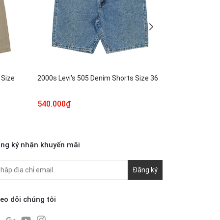
 Size
2000s Levi's 505 Denim Shorts Size 36
concave.atte
Shorts Size 
540.000₫
340.000₫
ng ký nhận khuyến mãi
Đăng ký
eo dõi chúng tôi