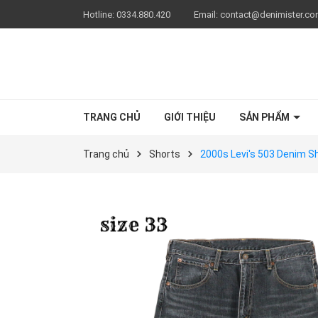
Hotline:
0334.880.420
Email:
contact@denimister.c
TRANG CHỦ
GIỚI THIỆU
SẢN PHẨM
Trang chủ
Shorts
2000s Levi's 503 Denim S