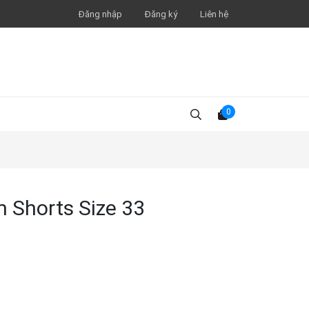
Đăng nhập
Đăng ký
Liên hệ
0
m Shorts Size 33