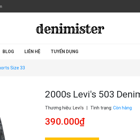
om
BLOG
LIÊN HỆ
TUYỂN DỤNG
horts Size 33
2000s Levi's 503 Deni
Thương hiệu:
Levi's
|
Tình trạng:
Còn hàng
390.000₫