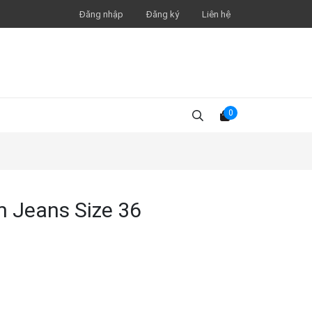
Đăng nhập
Đăng ký
Liên hệ
0
m Jeans Size 36