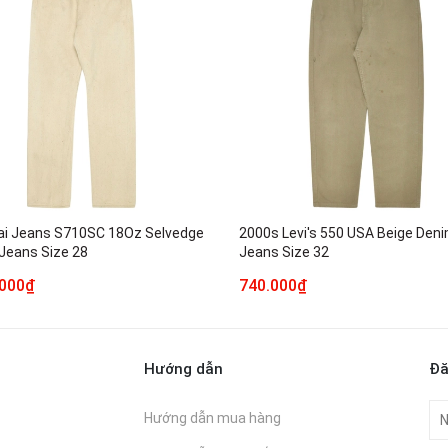
i Jeans S710SC 18Oz Selvedge
2000s Levi's 550 USA Beige Den
Jeans Size 28
Jeans Size 32
.000₫
740.000₫
Hướng dẫn
Đă
Hướng dẫn mua hàng