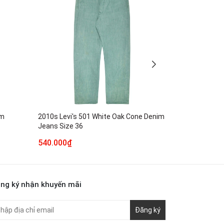
im
2010s Levi's 501 White Oak Cone Denim
Neighborhood
Jeans Size 36
Denim Jeans 
540.000₫
1.990.000₫
ng ký nhận khuyến mãi
Đăng ký