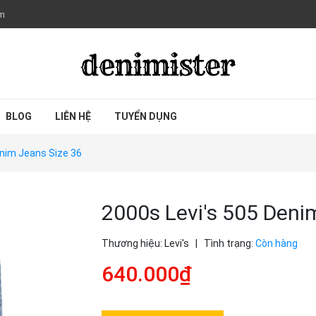
om
BLOG
LIÊN HỆ
TUYỂN DỤNG
enim Jeans Size 36
2000s Levi's 505 Deni
Thương hiệu:
Levi's
|
Tình trạng:
Còn hàng
640.000₫