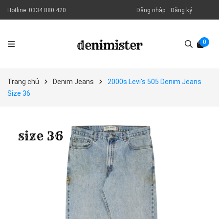
Hotline:
0334.880.420
Đăng nhập
Đăng ký
0
Trang chủ
Denim Jeans
2000s Levi's 505 Denim Jeans
Size 36