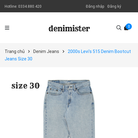
Hotline:
0334.880.420
Đăng nhập
Đăng ký
0
Trang chủ
Denim Jeans
2000s Levi's 515 Denim Bootcut
Jeans Size 30