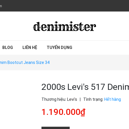
om
BLOG
LIÊN HỆ
TUYỂN DỤNG
enim Bootcut Jeans Size 34
2000s Levi's 517 Deni
Thương hiệu:
Levi's
|
Tình trạng:
Hết hàng
1.190.000₫