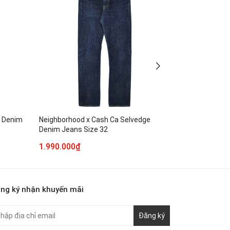
e Denim
Neighborhood x Cash Ca Selvedge
Levi's 501 S
Denim Jeans Size 32
Denim Jeans 
1.990.000₫
3.490.000₫
ng ký nhận khuyến mãi
Đăng ký