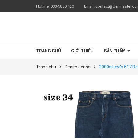
Hotline:
0334.880.420
Email:
contact@denimister.c
TRANG CHỦ
GIỚI THIỆU
SẢN PHẨM
Trang chủ
Denim Jeans
2000s Levi's 517 D