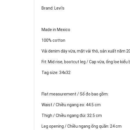
Brand: Levi's
Made in Mexico
100% cotton
Vải denim dày vừa, mặt vải thô, sản xuất năm 
Fit: Mid rise, bootcut leg / Cạp vừa, ống loe kiểu
Tag size: 34x32
Flat measurement / Số đo bao gồm:
Waist / Chiều ngang eo: 44.5 cm
Thigh / Chiều ngang đùi: 32.5 cm
Leg opening / Chiều ngang ống quần: 24 cm