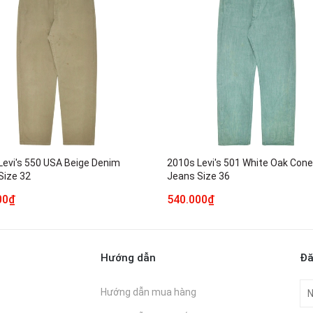
Levi's 550 USA Beige Denim
2010s Levi's 501 White Oak Con
Size 32
Jeans Size 36
00₫
540.000₫
Hướng dẫn
Đă
Hướng dẫn mua hàng