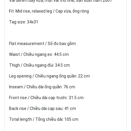
Vải denim dày vừa, mặt vải thô nhẹ, sản xuất năm 2007
Fit: Mid rise, relaxed leg / Cạp vừa, ống rộng
Tag size: 34x31
Flat measurement / Số đo bao gồm:
Waist / Chiều ngang eo: 44.5 cm
Thigh / Chiều ngang đùi: 34.5 cm
Leg opening / Chiều ngang ống quần: 22 cm
Inseam / Chiều dài ống quần: 76 cm
Front rise / Chiều dài cạp trước: 31.5 cm
Back rise / Chiều dài cạp sau: 41 cm
Total length / Tổng chiều dài: 105 cm