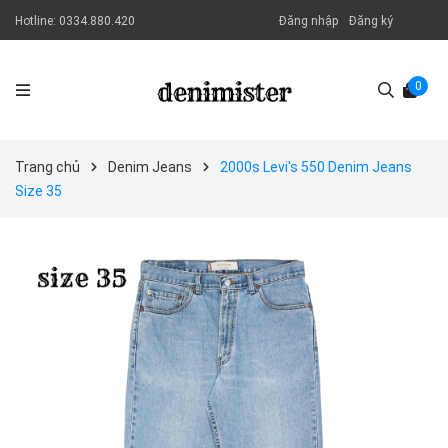
Hotline:
0334.880.420
Đăng nhập
Đăng ký
0
Trang chủ
Denim Jeans
2000s Levi's 550 Denim Jeans
Size 35