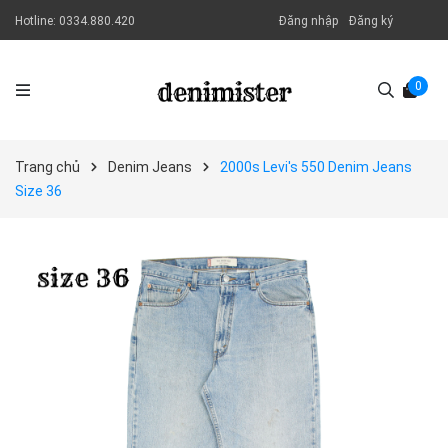
Hotline:
0334.880.420
Đăng nhập
Đăng ký
0
Trang chủ
Denim Jeans
2000s Levi's 550 Denim Jeans
Size 36