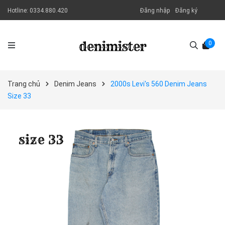
Hotline:
0334.880.420
Đăng nhập
Đăng ký
0
Trang chủ
Denim Jeans
2000s Levi's 560 Denim Jeans
Size 33