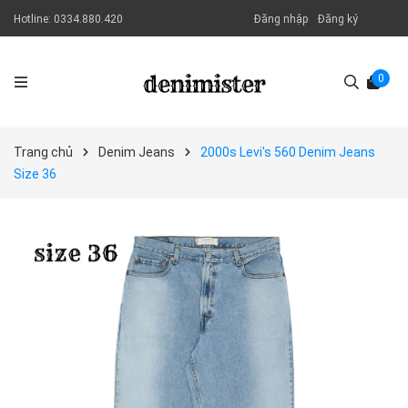
Hotline:
0334.880.420
Đăng nhập
Đăng ký
0
Trang chủ
Denim Jeans
2000s Levi's 560 Denim Jeans
Size 36