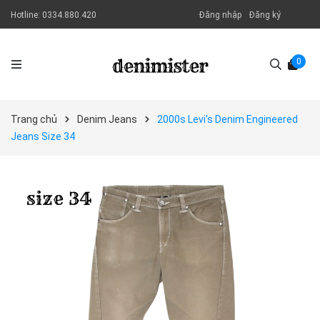
Hotline:
0334.880.420
Đăng nhập
Đăng ký
0
Trang chủ
Denim Jeans
2000s Levi's Denim Engineered
Jeans Size 34