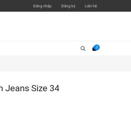
Đăng nhập
Đăng ký
Liên hệ
0
m Jeans Size 34