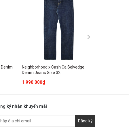
e Denim
Neighborhood x Cash Ca Selvedge
Levi's 501 S
Denim Jeans Size 32
Denim Jeans 
1.990.000₫
3.490.000₫
ng ký nhận khuyến mãi
Đăng ký