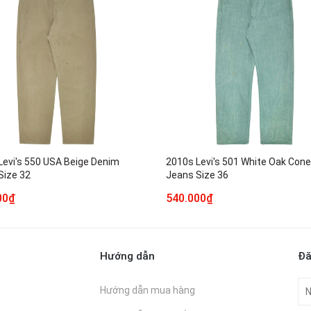
Levi's 550 USA Beige Denim
2010s Levi's 501 White Oak Con
Size 32
Jeans Size 36
00₫
540.000₫
Hướng dẫn
Đă
Hướng dẫn mua hàng