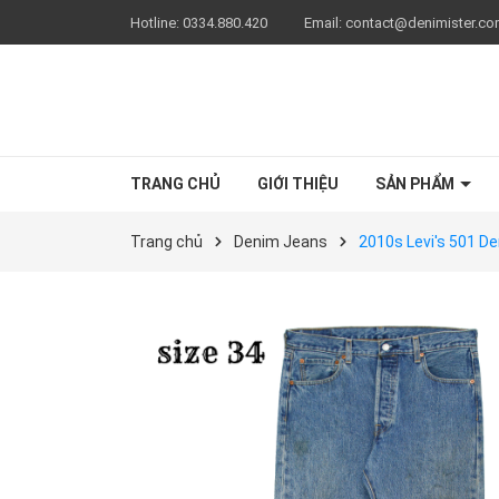
Hotline:
0334.880.420
Email:
contact@denimister.c
TRANG CHỦ
GIỚI THIỆU
SẢN PHẨM
Trang chủ
Denim Jeans
2010s Levi's 501 D