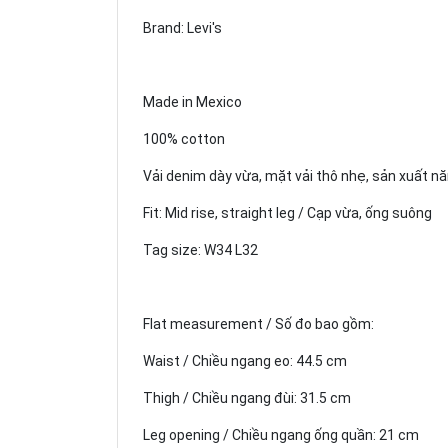
Brand: Levi's
Made in Mexico
100% cotton
Vải denim dày vừa, mặt vải thô nhẹ, sản xuất 
Fit: Mid rise, straight leg / Cạp vừa, ống suông
Tag size: W34 L32
Flat measurement / Số đo bao gồm:
Waist / Chiều ngang eo: 44.5 cm
Thigh / Chiều ngang đùi: 31.5 cm
Leg opening / Chiều ngang ống quần: 21 cm