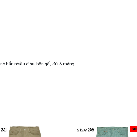
ính bẩn nhiều ở hai bên gối, đùi & mông
SO