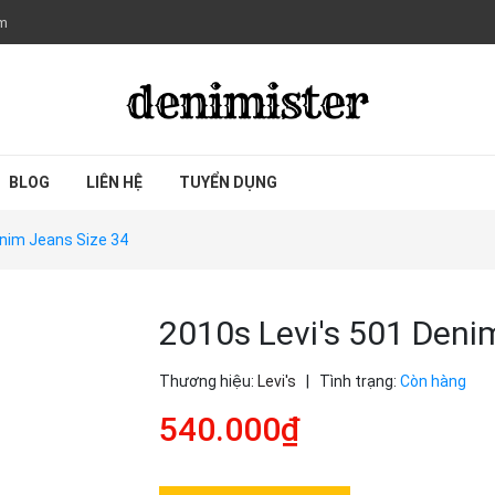
om
BLOG
LIÊN HỆ
TUYỂN DỤNG
enim Jeans Size 34
2010s Levi's 501 Deni
Thương hiệu:
Levi's
|
Tình trạng:
Còn hàng
540.000₫