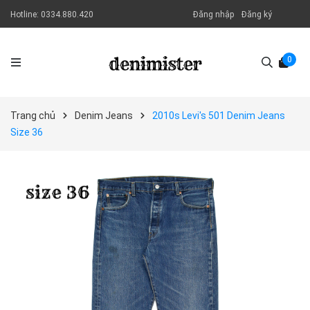
Hotline:
0334.880.420
Đăng nhập
Đăng ký
0
Trang chủ
Denim Jeans
2010s Levi's 501 Denim Jeans
Size 36