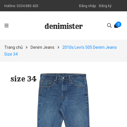
Hotline:
0334.880.420
Đăng nhập
Đăng ký
0
Trang chủ
Denim Jeans
2010s Levi's 505 Denim Jeans
Size 34