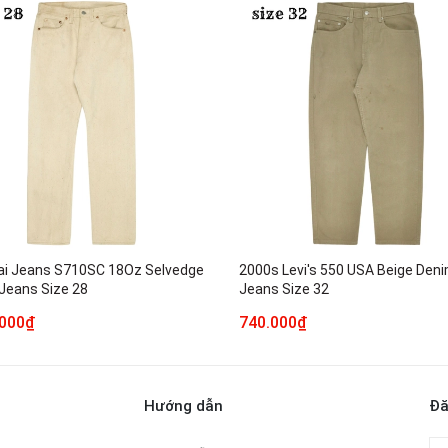
i Jeans S710SC 18Oz Selvedge
2000s Levi's 550 USA Beige Den
Jeans Size 28
Jeans Size 32
.000₫
740.000₫
Hướng dẫn
Đă