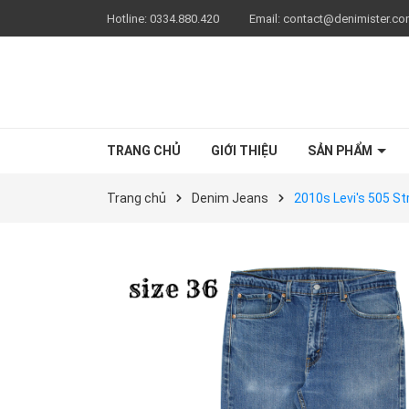
Hotline:
0334.880.420
Email:
contact@denimister.c
TRANG CHỦ
GIỚI THIỆU
SẢN PHẨM
Trang chủ
Denim Jeans
2010s Levi's 505 S