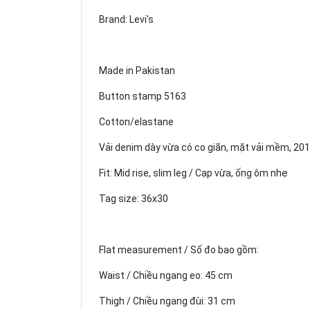
Brand: Levi's
Made in Pakistan
Button stamp 5163
Cotton/elastane
Vải denim dày vừa có co giãn, mặt vải mềm, 20
Fit: Mid rise, slim leg / Cạp vừa, ống ôm nhẹ
Tag size: 36x30
Flat measurement / Số đo bao gồm:
Waist / Chiều ngang eo: 45 cm
Thigh / Chiều ngang đùi: 31 cm