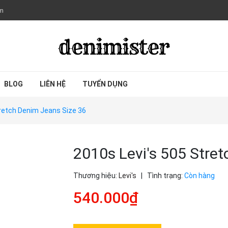
om
BLOG
LIÊN HỆ
TUYỂN DỤNG
tretch Denim Jeans Size 36
2010s Levi's 505 Stre
Thương hiệu:
Levi's
|
Tình trạng:
Còn hàng
540.000₫