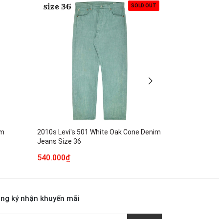
SOLD OUT
im
2010s Levi's 501 White Oak Cone Denim
Neighborhood
Jeans Size 36
Denim Jeans 
540.000₫
1.990.000₫
ng ký nhận khuyến mãi