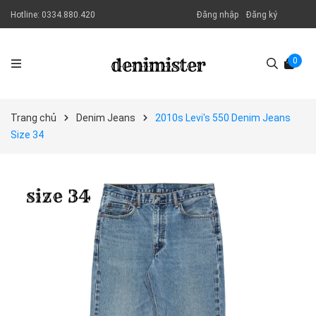
Hotline:
0334.880.420
Đăng nhập
Đăng ký
0
Trang chủ
Denim Jeans
2010s Levi's 550 Denim Jeans
Size 34