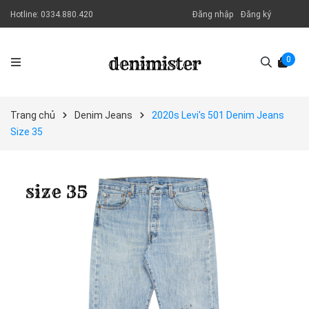
Hotline:
0334.880.420
Đăng nhập
Đăng ký
0
Trang chủ
Denim Jeans
2020s Levi's 501 Denim Jeans
Size 35