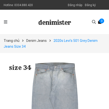
Hotline:
0334.880.420
Đăng nhập
Đăng ký
0
Trang chủ
Denim Jeans
2020s Levi's 501 Grey Denim
Jeans Size 34