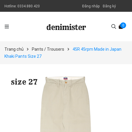
Hotline:
0334.880.420
Đăng nhập
Đăng ký
0
Trang chủ
Pants / Trousers
45R 45rpm Made in Japan
Khaki Pants Size 27