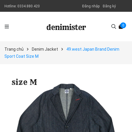
Hotline:
0334.880.420
Đăng nhập
Đăng ký
0
Trang chủ
Denim Jacket
49.west Japan Brand Denim
Sport Coat Size M