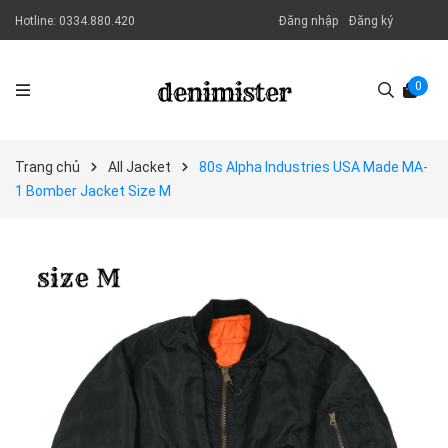
Hotline:
0334.880.420
Đăng nhập
Đăng ký
0
Trang chủ
All Jacket
80s Alpha Industries USA Made MA-
1 Bomber Jacket Size M