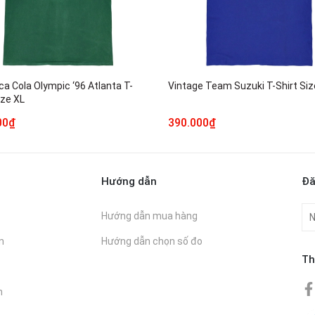
a Cola Olympic ‘96 Atlanta T-
Vintage Team Suzuki T-Shirt Si
ize XL
00₫
390.000₫
Hướng dẫn
Đă
Hướng dẫn mua hàng
n
Hướng dẫn chọn số đo
Th
n