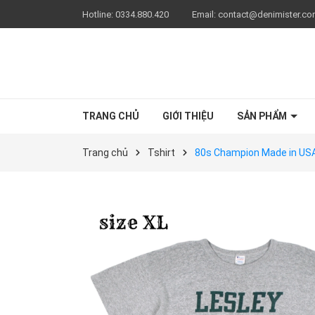
Hotline:
0334.880.420
Email:
contact@denimister.c
TRANG CHỦ
GIỚI THIỆU
SẢN PHẨM
Trang chủ
Tshirt
80s Champion Made in USA 