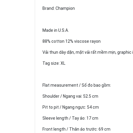
Brand: Champion
Made in U.S.A.
88% cotton 12% viscose rayon
Vải thun dày dặn, mặt vải rất mềm mịn, graphic i
Tag size: XL
Flat measurement / Số đo bao gồm:
Shoulder / Ngang vai: 52.5 cm
Pit to pit / Ngang ngực: 54 cm
Sleeve length / Tay áo: 17 cm
Front length / Thân áo trước: 69 cm