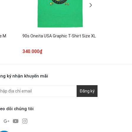
ze M
90s Oneita USA Graphic T-Shirt Size XL
00s Made in USA Pac-Man Namco T-
Shirt Size L
340.000₫
390.000₫
ng ký nhận khuyến mãi
Đăng ký
eo dõi chúng tôi