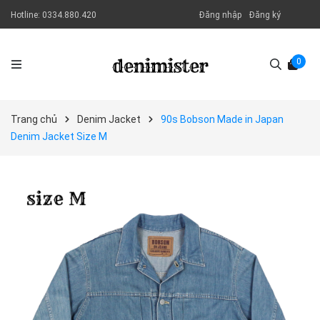
Hotline:
0334.880.420
Đăng nhập
Đăng ký
0
Trang chủ
Denim Jacket
90s Bobson Made in Japan
Denim Jacket Size M