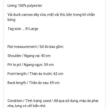
Lining: 100% polyester
Vải duck canvas dày vừa, mặt vải thô, bên trong lót chần
bông
Tag size: ... fit Large
Flat measurement / Số đo bao gồm:
Shoulder / Ngang vai: 43 cm
Pit to pit / Ngang ngực: 59 cm
Front length / Thân áo trước: 62 cm
Back length / Thân áo sau: 69 cm
Condition / Tình trạng: used / đã qua sử dụng, màu áo phai
nhẹ, lưng có vết bẩn nhỏ