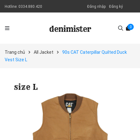
Hotline:
0334.880.420
Đăng nhập
Đăng ký
0
Trang chủ
All Jacket
90s CAT Caterpillar Quilted Duck
Vest Size L