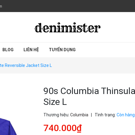
om
BLOG
LIÊN HỆ
TUYỂN DỤNG
e Reversible Jacket Size L
90s Columbia Thinsula
Size L
Thương hiệu:
Columbia
|
Tình trạng:
Còn hàng
740.000₫