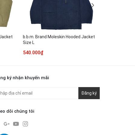
 Jacket
b.b.m. Brand Moleskin Hooded Jacket
West Heavens
Size L
Jacket Size L
540.000₫
440.000₫
ng ký nhận khuyến mãi
Đăng ký
eo dõi chúng tôi