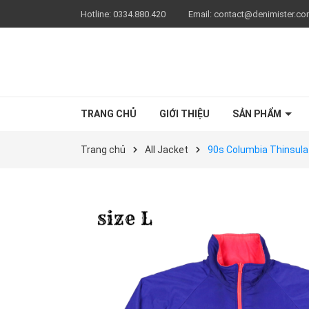
Hotline:
0334.880.420
Email:
contact@denimister.c
TRANG CHỦ
GIỚI THIỆU
SẢN PHẨM
Trang chủ
All Jacket
90s Columbia Thinsulat