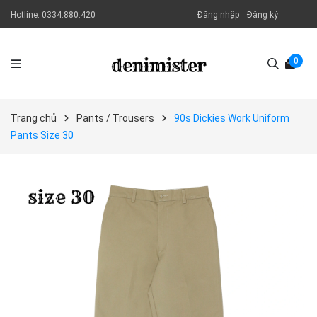
Hotline:
0334.880.420
Đăng nhập
Đăng ký
0
Trang chủ
Pants / Trousers
90s Dickies Work Uniform
Pants Size 30