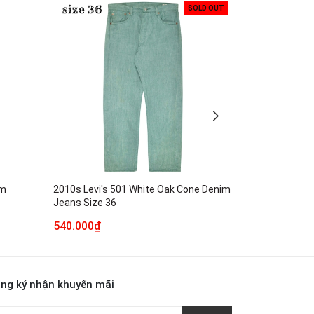
SOLD OUT
im
2010s Levi's 501 White Oak Cone Denim
Neighborhood
Jeans Size 36
Denim Jeans 
540.000₫
1.990.000₫
ng ký nhận khuyến mãi