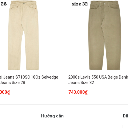
i Jeans S710SC 18Oz Selvedge
2000s Levi's 550 USA Beige Den
Jeans Size 28
Jeans Size 32
.000₫
740.000₫
Hướng dẫn
Đă