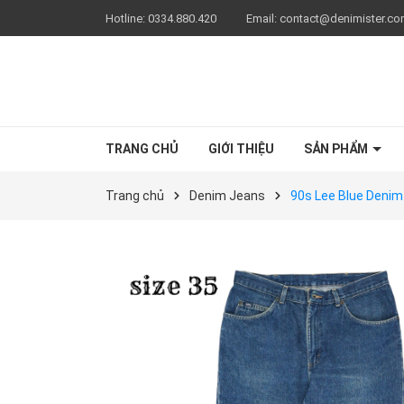
Hotline:
0334.880.420
Email:
contact@denimister.c
TRANG CHỦ
GIỚI THIỆU
SẢN PHẨM
Trang chủ
Denim Jeans
90s Lee Blue Denim