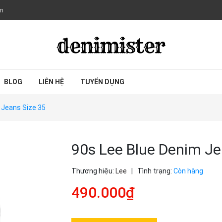
om
BLOG
LIÊN HỆ
TUYỂN DỤNG
 Jeans Size 35
90s Lee Blue Denim Je
Thương hiệu:
Lee
|
Tình trạng:
Còn hàng
490.000₫