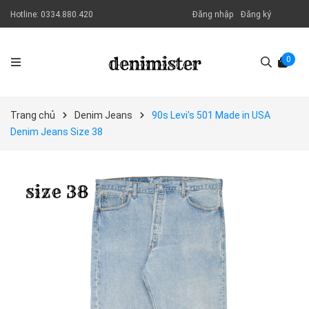
Hotline:
0334.880.420
Đăng nhập
Đăng ký
0
Trang chủ
Denim Jeans
90s Levi's 501 Made in USA
Denim Jeans Size 38