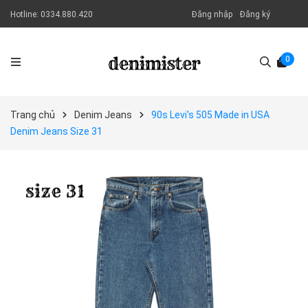
Hotline:
0334.880.420
Đăng nhập
Đăng ký
0
Trang chủ
Denim Jeans
90s Levi's 505 Made in USA
Denim Jeans Size 31