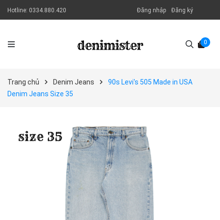
Hotline:
0334.880.420
Đăng nhập
Đăng ký
0
Trang chủ
Denim Jeans
90s Levi's 505 Made in USA
Denim Jeans Size 35