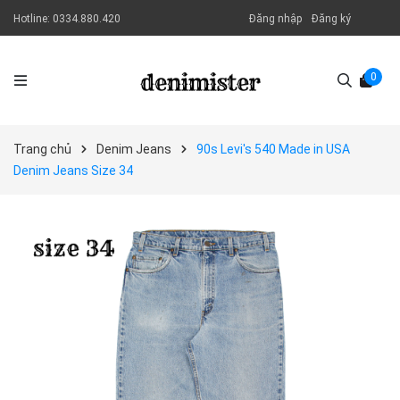
Hotline:
0334.880.420
Đăng nhập
Đăng ký
0
Trang chủ
Denim Jeans
90s Levi's 540 Made in USA
Denim Jeans Size 34