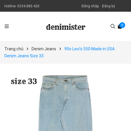
Hotline:
0334.880.420
Đăng nhập
Đăng ký
0
Trang chủ
Denim Jeans
90s Levi's 550 Made in USA
Denim Jeans Size 33