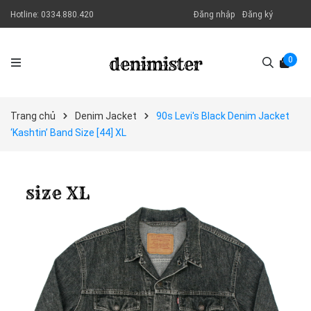
Hotline:
0334.880.420
Đăng nhập
Đăng ký
0
Trang chủ
Denim Jacket
90s Levi's Black Denim Jacket
‘Kashtin’ Band Size [44] XL