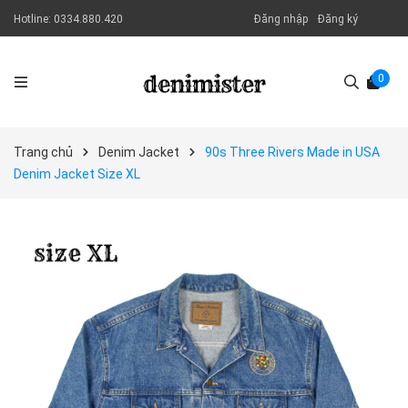
Hotline:
0334.880.420
Đăng nhập
Đăng ký
0
Trang chủ
Denim Jacket
90s Three Rivers Made in USA
Denim Jacket Size XL