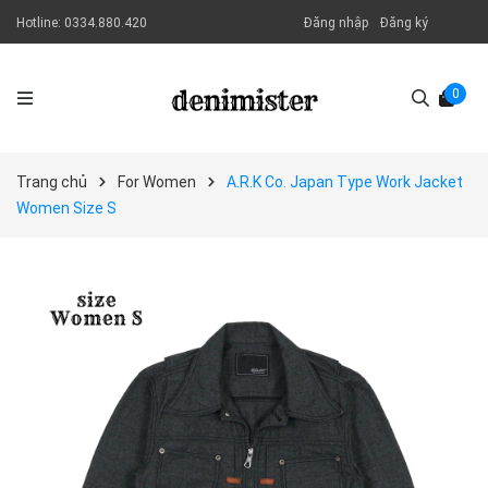
Hotline:
0334.880.420
Đăng nhập
Đăng ký
0
Trang chủ
For Women
A.R.K Co. Japan Type Work Jacket
Women Size S