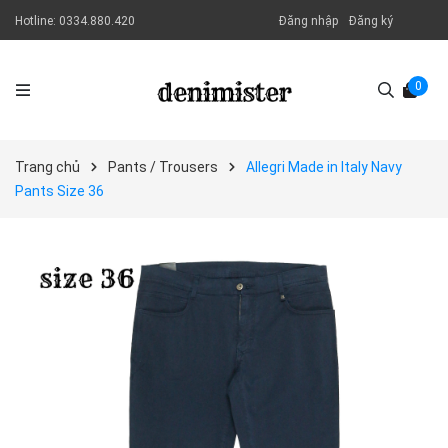
Hotline:
0334.880.420
Đăng nhập
Đăng ký
0
Trang chủ
Pants / Trousers
Allegri Made in Italy Navy
Pants Size 36