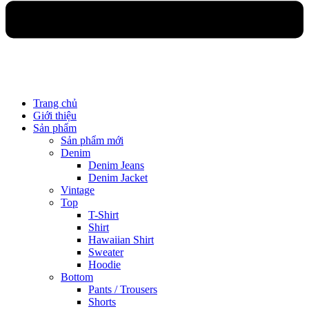
Trang chủ
Giới thiệu
Sản phẩm
Sản phẩm mới
Denim
Denim Jeans
Denim Jacket
Vintage
Top
T-Shirt
Shirt
Hawaiian Shirt
Sweater
Hoodie
Bottom
Pants / Trousers
Shorts