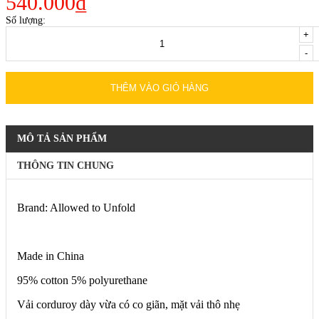
540.000₫
Số lượng:
+
-
THÊM VÀO GIỎ HÀNG
MÔ TẢ SẢN PHẨM
THÔNG TIN CHUNG
Brand: Allowed to Unfold
Made in China
95% cotton 5% polyurethane
Vải corduroy dày vừa có co giãn, mặt vải thô nhẹ