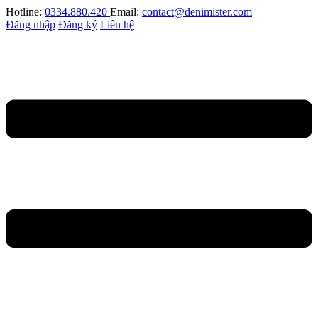
Hotline:
0334.880.420
Email:
contact@denimister.com
Đăng nhập
Đăng ký
Liên hệ