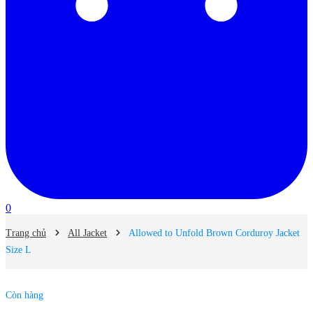
0
Trang chủ
All Jacket
Allowed to Unfold Brown Corduroy Jacket
Size L
Còn hàng