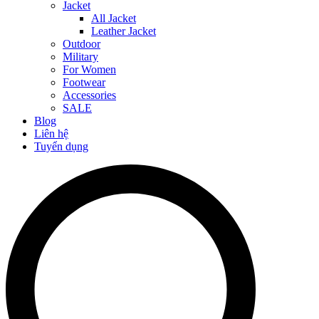
Jacket
All Jacket
Leather Jacket
Outdoor
Military
For Women
Footwear
Accessories
SALE
Blog
Liên hệ
Tuyển dụng