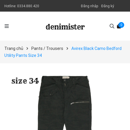
Hotline:
0334.880.420
Đăng nhập
Đăng ký
0
Trang chủ
Pants / Trousers
Avirex Black Camo Bedford
Utility Pants Size 34