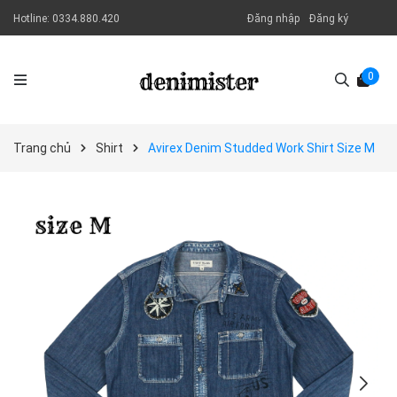
Hotline:
0334.880.420
Đăng nhập
Đăng ký
0
Trang chủ
Shirt
Avirex Denim Studded Work Shirt Size M