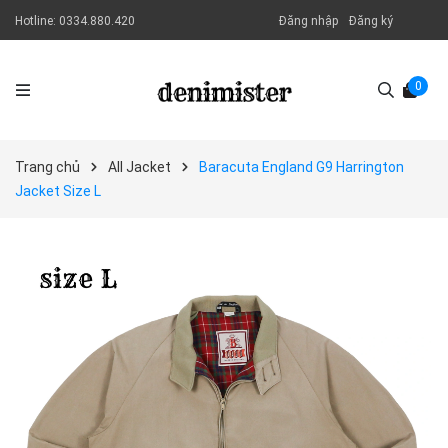
Hotline:
0334.880.420
Đăng nhập
Đăng ký
0
Trang chủ
All Jacket
Baracuta England G9 Harrington
Jacket Size L