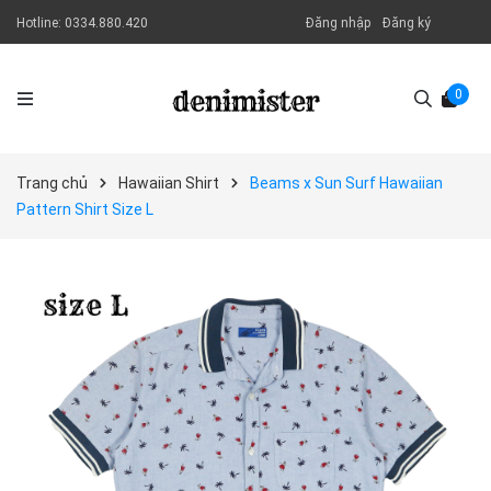
Hotline:
0334.880.420
Đăng nhập
Đăng ký
0
Trang chủ
Hawaiian Shirt
Beams x Sun Surf Hawaiian
Pattern Shirt Size L