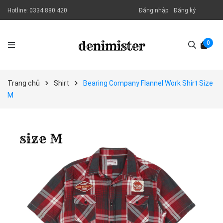
Hotline:
0334.880.420
Đăng nhập
Đăng ký
0
Trang chủ
Shirt
Bearing Company Flannel Work Shirt Size
M