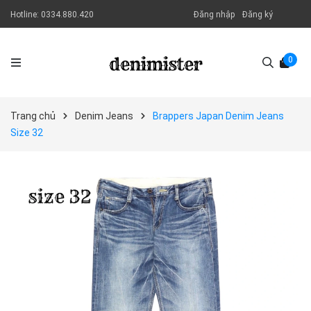
Hotline:
0334.880.420
Đăng nhập
Đăng ký
0
Trang chủ
Denim Jeans
Brappers Japan Denim Jeans
Size 32