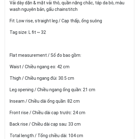
Vải dày dặn & mặt vải thô, quần nặng chắc, táp da bò, màu
wash nguyên bản, gấu chainstitch
Fit: Low rise, straight leg / Cạp thấp, ống suông
Tag size: L fit ~ 32
Flat measurement / Số đo bao gồm:
Waist / Chiều ngang eo: 42 cm
Thigh / Chiều ngang đùi: 30.5 cm
Leg opening / Chiều ngang ống quần: 21 cm
Inseam / Chiều dài ống quần: 82 cm
Front rise / Chiều dài cạp trước: 24 cm
Back rise / Chiều dài cạp sau: 33 cm
Total length / Tổng chiều dài: 104 cm