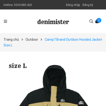
Hotline:
0334.880.420
Đăng nhập
Đăng ký
0
Trang chủ
Outdoor
Camp7 Brand Outdoor Hooded Jacket
Size L