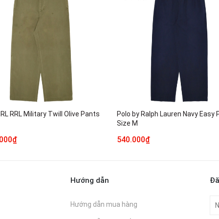
RL RRL Military Twill Olive Pants
Polo by Ralph Lauren Navy Easy 
1
Size M
.000₫
540.000₫
Hướng dẫn
Đă
Hướng dẫn mua hàng