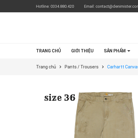
Hotline:
0334.880.420
Email:
contact@denimister.c
TRANG CHỦ
GIỚI THIỆU
SẢN PHẨM
Trang chủ
Pants / Trousers
Carhartt Canvas