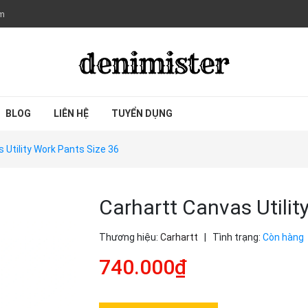
om
BLOG
LIÊN HỆ
TUYỂN DỤNG
 Utility Work Pants Size 36
Carhartt Canvas Utilit
Thương hiệu:
Carhartt
|
Tình trạng:
Còn hàng
740.000₫