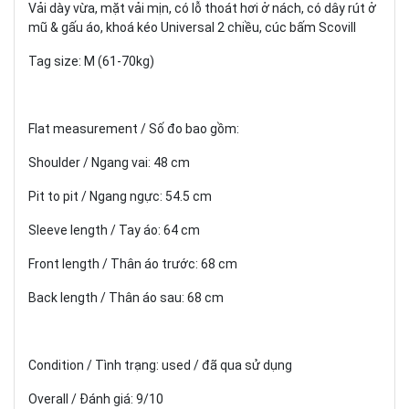
Vải dày vừa, mặt vải mịn, có lỗ thoát hơi ở nách, có dây rút ở
mũ & gấu áo, khoá kéo Universal 2 chiều, cúc bấm Scovill
Tag size: M (61-70kg)
Flat measurement / Số đo bao gồm:
Shoulder / Ngang vai: 48 cm
Pit to pit / Ngang ngực: 54.5 cm
Sleeve length / Tay áo: 64 cm
Front length / Thân áo trước: 68 cm
Back length / Thân áo sau: 68 cm
Condition / Tình trạng: used / đã qua sử dụng
Overall / Đánh giá: 9/10