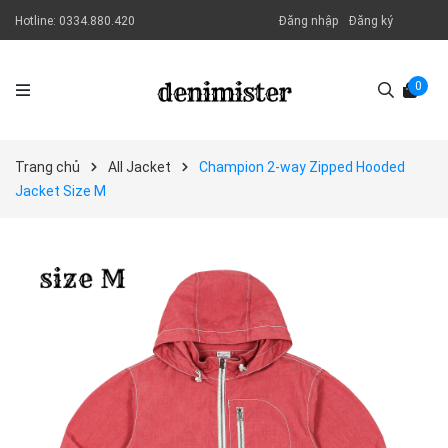
Hotline:
0334.880.420
Đăng nhập
Đăng ký
0
Trang chủ
All Jacket
Champion 2-way Zipped Hooded
Jacket Size M